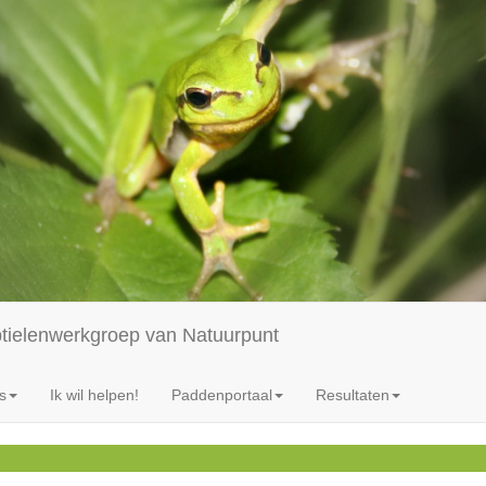
ptielenwerkgroep van Natuurpunt
s
Ik wil helpen!
Paddenportaal
Resultaten