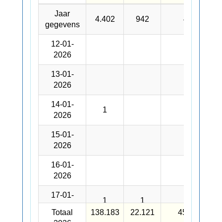
Dag
Padden
Kikkers
Salamanders
Jaar
Jaar
4.402
942
427
gegevens
gegevens
12-01-
12-01-
2026
2026
13-01-
13-01-
37
2026
2026
14-01-
14-01-
1
151
2026
2026
15-01-
15-01-
20
2026
2026
16-01-
16-01-
13
2026
2026
17-01-
17-01-
1
1
14
2026
2026
Totaal
Totaal
138.183
22.121
45.260