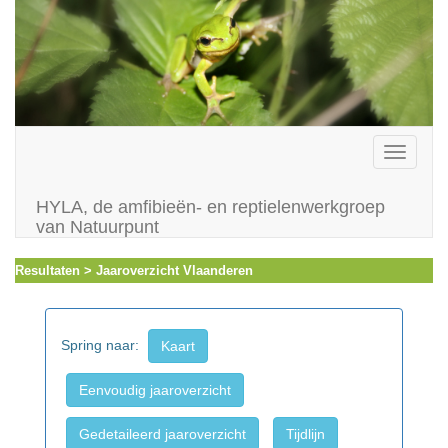
Toggle
navigati
HYLA, de amfibieën- en reptielenwerkgroep
van Natuurpunt
Resultaten > Jaaroverzicht Vlaanderen
Spring naar:
Kaart
Eenvoudig jaaroverzicht
Gedetaileerd jaaroverzicht
Tijdlijn