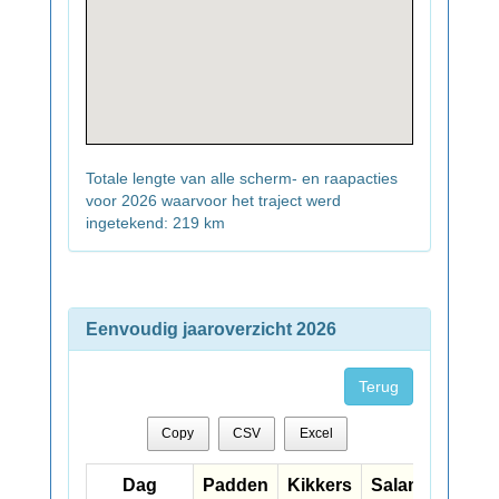
Totale lengte van alle scherm- en raapacties
voor 2026 waarvoor het traject werd
ingetekend: 219 km
Eenvoudig jaaroverzicht 2026
Terug
Copy
CSV
Excel
Dag
Dag
Padden
Kikkers
Salamanders