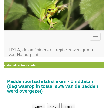
Toggle
navigati
HYLA, de amfibieën- en reptielenwerkgroep
van Natuurpunt
statistiek actie details
Paddenportaal statistieken - Einddatum
(dag waarop in totaal 95% van de padden
werd overgezet)
Copy
CSV
Excel