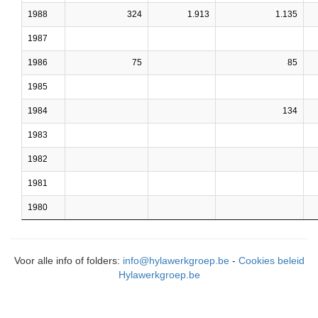
1988
324
1.913
1.135
1987
1986
75
85
1985
1984
134
1983
1982
1981
1980
Voor alle info of folders:
info@hylawerkgroep.be
-
Cookies beleid
Hylawerkgroep.be