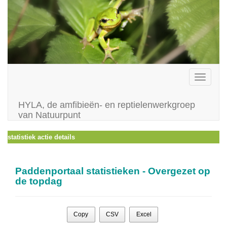
Toggle
navigati
HYLA, de amfibieën- en reptielenwerkgroep
van Natuurpunt
statistiek actie details
Paddenportaal statistieken - Overgezet op
de topdag
Copy
CSV
Excel