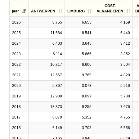
OOST-
jaar
ANTWERPEN
LIMBURG
VLAANDEREN
B
2026
8.755
6.655
4.159
2025
11.684
8.541
5.440
2024
6.403
3.645
3.412
2023
6.114
5.666
3.852
2022
10.817
6.606
3.504
2021
12.567
9.769
4.820
2020
5.867
3.073
5.916
2019
12.980
8.097
5.738
2018
13.873
9.255
7.676
2017
8.070
5.352
4.755
2016
6.149
3.708
6.656
2015
7.165
4.946
6.849