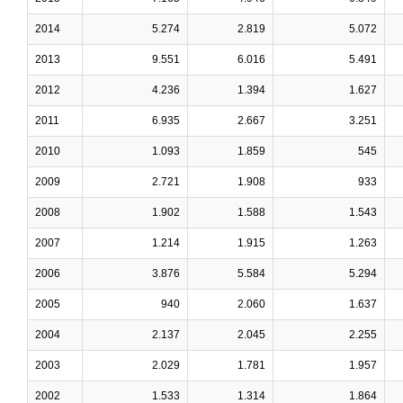
2014
5.274
2.819
5.072
2013
9.551
6.016
5.491
2012
4.236
1.394
1.627
2011
6.935
2.667
3.251
2010
1.093
1.859
545
2009
2.721
1.908
933
2008
1.902
1.588
1.543
2007
1.214
1.915
1.263
2006
3.876
5.584
5.294
2005
940
2.060
1.637
2004
2.137
2.045
2.255
2003
2.029
1.781
1.957
2002
1.533
1.314
1.864