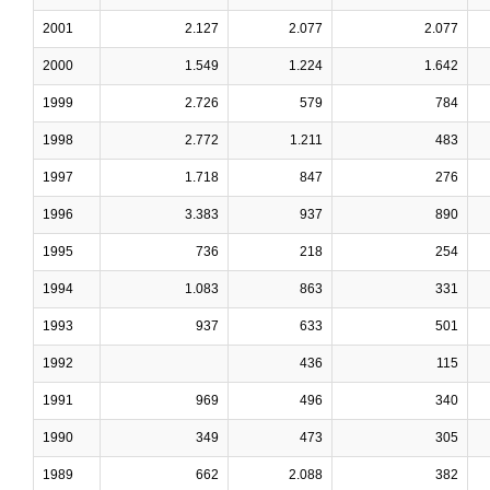
2001
2.127
2.077
2.077
2000
1.549
1.224
1.642
1999
2.726
579
784
1998
2.772
1.211
483
1997
1.718
847
276
1996
3.383
937
890
1995
736
218
254
1994
1.083
863
331
1993
937
633
501
1992
436
115
1991
969
496
340
1990
349
473
305
1989
662
2.088
382