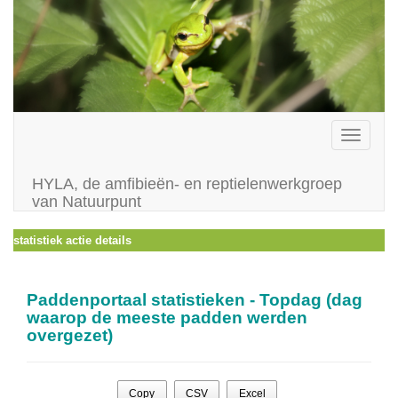
Toggle
navigati
HYLA, de amfibieën- en reptielenwerkgroep
van Natuurpunt
statistiek actie details
Paddenportaal statistieken - Topdag (dag
waarop de meeste padden werden
overgezet)
Copy
CSV
Excel