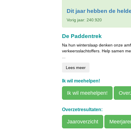
Dit jaar hebben de held
Vorig jaar: 240.920
De Paddentrek
Na hun winterslaap denken onze amfi
verkeersslachtoffers. Help samen me
...
Lees meer
Ik wil meehelpen!
Ik wil meehelpen!
Overz
Overzetresultaten:
Jaaroverzicht
Meerjare