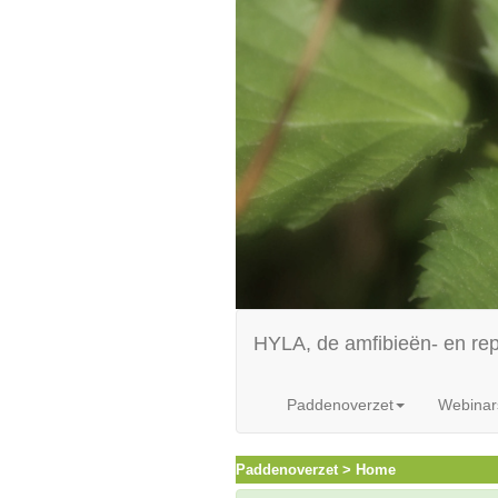
HYLA, de amfibieën- en re
Paddenoverzet
Webinar
Paddenoverzet > Home