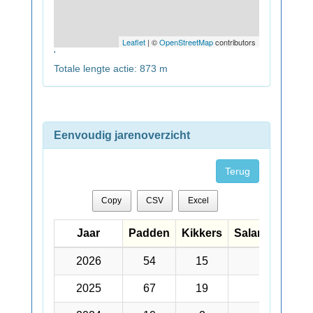
Leaflet
| ©
OpenStreetMap
contributors
'
Totale lengte actie: 873 m
Eenvoudig jarenoverzicht
Terug
Copy
CSV
Excel
Jaar
Jaar
Padden
Kikkers
Salamanders
Jaar
Padden
Kikkers
Salamanders
2026
2026
54
15
170
2025
2025
67
19
84