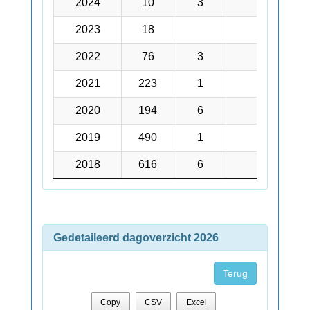
2024
2024
10
3
31
2023
2023
18
58
2022
2022
76
3
21
2021
2021
223
1
14
2020
2020
194
6
37
2019
2019
490
1
115
2018
2018
616
6
124
Gedetaileerd dagoverzicht 2026
Terug
Copy
CSV
Excel