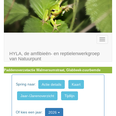
Toggle
navigati
HYLA, de amfibieën- en reptielenwerkgroep
van Natuurpunt
Paddenoverzetactie Walmersumstraat, Glabbeek-zuurbemde
Spring naar:
Actie details
Kaart
Jaar-/Jarenoverzicht
Tijdlijn
Of kies een jaar:
2026