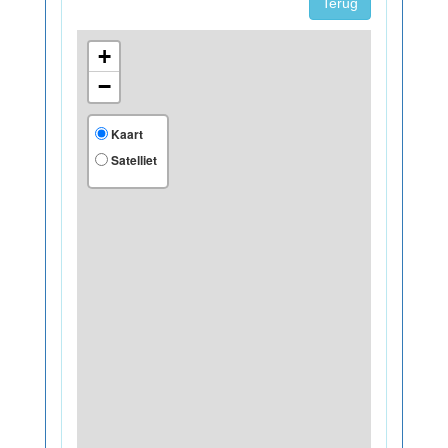
Terug
+
−
Kaart
Satelliet