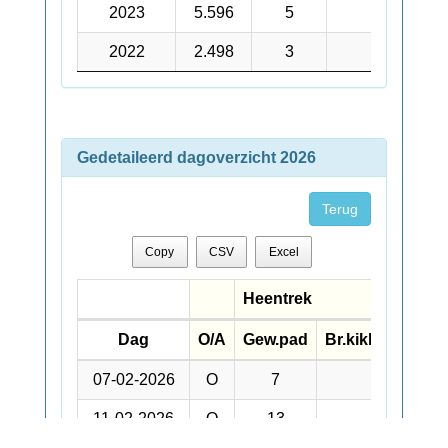
2023
2023
5.596
5
21
2022
2022
2.498
3
11
Gedetaileerd dagoverzicht 2026
Terug
Copy
CSV
Excel
Heentrek
Dag
Dag
O/A
Gew.pad
Br.kikker
Gr.ki
Dag
O/A
Heentrek
Gew.pad
Br.kikker
Gr.ki
07-02-2026
07-02-2026
O
7
11-02-2026
11-02-2026
O
13