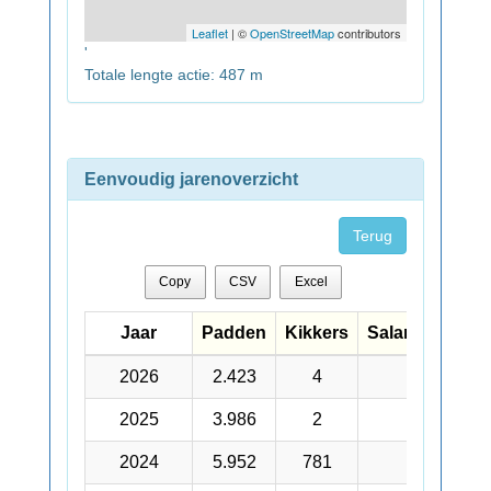
Leaflet
| ©
OpenStreetMap
contributors
'
Totale lengte actie: 487 m
Eenvoudig jarenoverzicht
Terug
Copy
CSV
Excel
Jaar
Jaar
Padden
Kikkers
Salamanders
Jaar
Padden
Kikkers
Salamanders
2026
2026
2.423
4
47
2025
2025
3.986
2
63
2024
2024
5.952
781
47