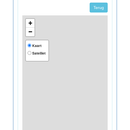
Terug
+
−
Kaart
Satelliet