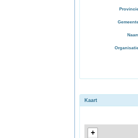
Provinci
Gemeent
Naa
Organisati
Kaart
+