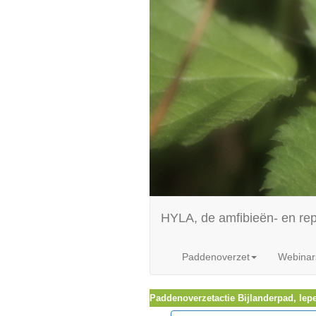
HYLA, de amfibieën- en re
Paddenoverzet
Webinar
Paddenoverzetactie Bijlanderpad, Iep