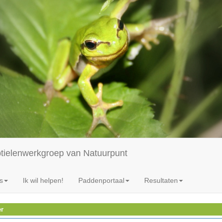
ptielenwerkgroep van Natuurpunt
s
Ik wil helpen!
Paddenportaal
Resultaten
er