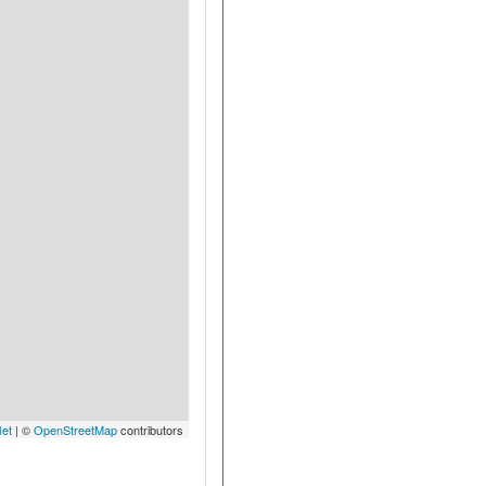
let
| ©
OpenStreetMap
contributors