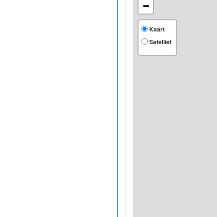
−
Kaart
Satelliet