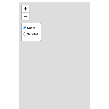
+
−
Kaart
Satelliet