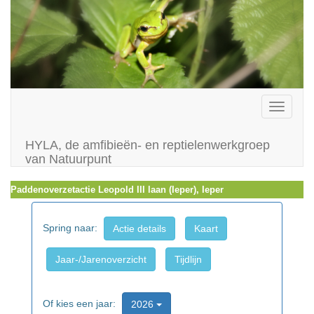
Toggle
navigati
HYLA, de amfibieën- en reptielenwerkgroep
van Natuurpunt
Paddenoverzetactie Leopold III laan (Ieper), Ieper
Spring naar:
Actie details
Kaart
Jaar-/Jarenoverzicht
Tijdlijn
Of kies een jaar:
2026