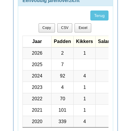
Eenvoudig jarenoverzicht
Terug
Copy
CSV
Excel
Jaar
Jaar
Padden
Kikkers
Salamanders
Jaar
Padden
Kikkers
Salamanders
2026
2026
2
1
2025
2025
7
5
2024
2024
92
4
12
2023
2023
4
1
1
2022
2022
70
1
1
2021
2021
101
1
4
2020
2020
339
4
15