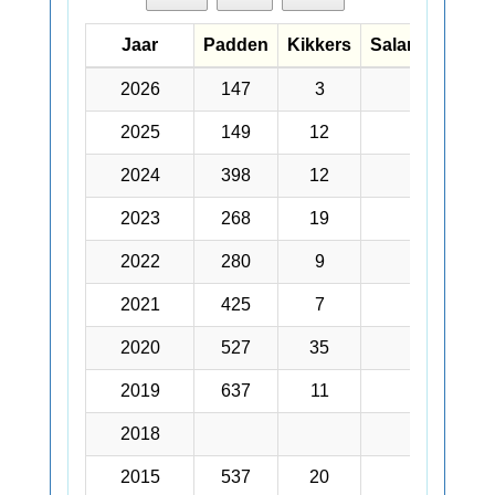
Jaar
Jaar
Padden
Kikkers
Salamanders
Jaar
Padden
Kikkers
Salamanders
2026
2026
147
3
28
2025
2025
149
12
36
2024
2024
398
12
60
2023
2023
268
19
4
2022
2022
280
9
2
2021
2021
425
7
3
2020
2020
527
35
3
2019
2019
637
11
7
2018
2018
2015
2015
537
20
12