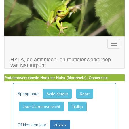
Toggle
navigati
HYLA, de amfibieën- en reptielenwerkgroep
van Natuurpunt
Paddenoverzetactie Hoek ter Hulst (Moortsele), Oosterzele
Spring naar:
Actie details
Kaart
Jaar-/Jarenoverzicht
Tijdlijn
Of kies een jaar:
2026