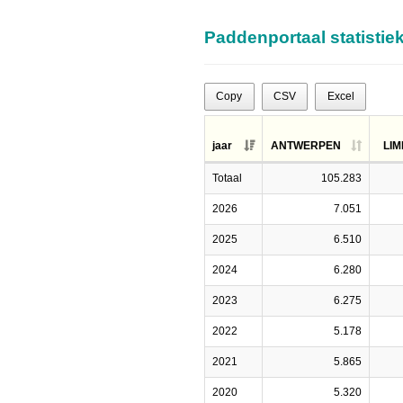
Paddenportaal statistiek
Copy
CSV
Excel
jaar
ANTWERPEN
LI
Totaal
105.283
2026
7.051
2025
6.510
2024
6.280
2023
6.275
2022
5.178
2021
5.865
2020
5.320