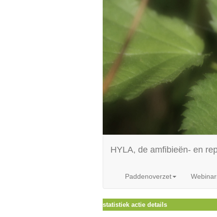
HYLA, de amfibieën- en re
Paddenoverzet
Webinar
statistiek actie details