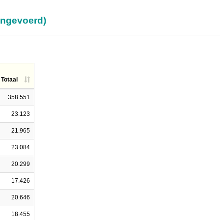
 ingevoerd)
Totaal
358.551
23.123
21.965
23.084
20.299
17.426
20.646
18.455