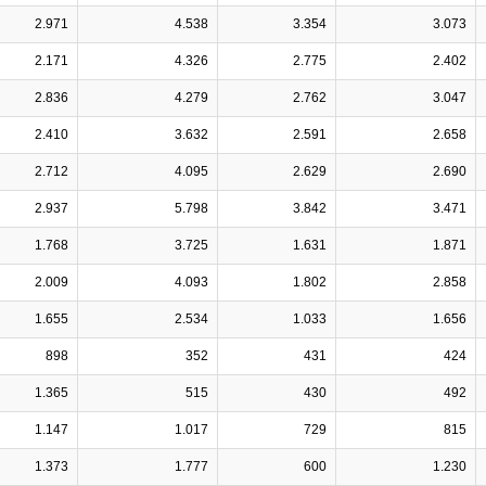
2.971
4.538
3.354
3.073
2.171
4.326
2.775
2.402
2.836
4.279
2.762
3.047
2.410
3.632
2.591
2.658
2.712
4.095
2.629
2.690
2.937
5.798
3.842
3.471
1.768
3.725
1.631
1.871
2.009
4.093
1.802
2.858
1.655
2.534
1.033
1.656
898
352
431
424
1.365
515
430
492
1.147
1.017
729
815
1.373
1.777
600
1.230