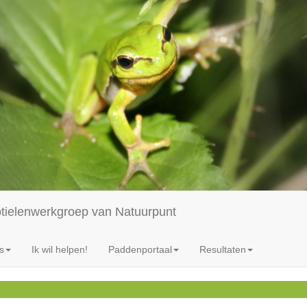
ptielenwerkgroep van Natuurpunt
s
Ik wil helpen!
Paddenportaal
Resultaten