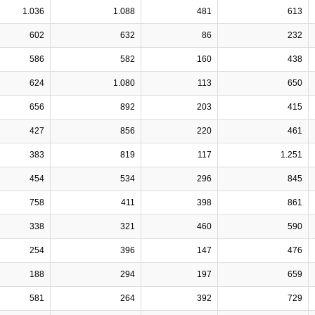
1.036
1.088
481
613
602
632
86
232
586
582
160
438
624
1.080
113
650
656
892
203
415
427
856
220
461
383
819
117
1.251
454
534
296
845
758
411
398
861
338
321
460
590
254
396
147
476
188
294
197
659
581
264
392
729