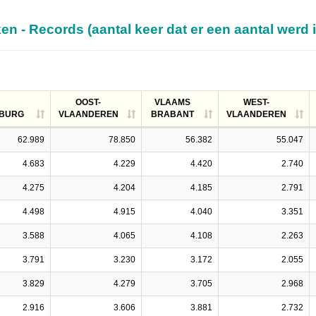
en - Records (aantal keer dat er een aantal werd
OOST-
VLAAMS
WEST-
MBURG
VLAANDEREN
BRABANT
VLAANDEREN
62.989
78.850
56.382
55.047
4.683
4.229
4.420
2.740
4.275
4.204
4.185
2.791
4.498
4.915
4.040
3.351
3.588
4.065
4.108
2.263
3.791
3.230
3.172
2.055
3.829
4.279
3.705
2.968
2.916
3.606
3.881
2.732