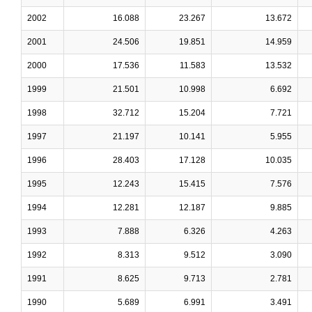
2002
16.088
23.267
13.672
2001
24.506
19.851
14.959
2000
17.536
11.583
13.532
1999
21.501
10.998
6.692
1998
32.712
15.204
7.721
1997
21.197
10.141
5.955
1996
28.403
17.128
10.035
1995
12.243
15.415
7.576
1994
12.281
12.187
9.885
1993
7.888
6.326
4.263
1992
8.313
9.512
3.090
1991
8.625
9.713
2.781
1990
5.689
6.991
3.491