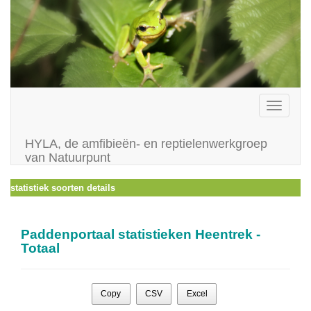
Toggle
navigati
HYLA, de amfibieën- en reptielenwerkgroep
van Natuurpunt
statistiek soorten details
Paddenportaal statistieken Heentrek -
Totaal
Copy
CSV
Excel