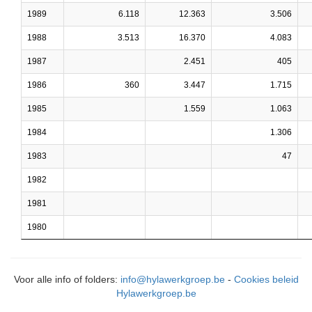
1989
6.118
12.363
3.506
1988
3.513
16.370
4.083
1987
2.451
405
1986
360
3.447
1.715
1985
1.559
1.063
1984
1.306
1983
47
1982
1981
1980
Voor alle info of folders:
info@hylawerkgroep.be
-
Cookies beleid
Hylawerkgroep.be