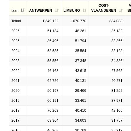
OOST-
jaar
ANTWERPEN
LIMBURG
VLAANDEREN
B
Totaal
1.349.122
1.070.770
884.088
2026
61.134
48.261
35.182
2025
86.496
51.794
33.366
2024
53.535
35.584
33.128
2023
55.556
37.348
34.386
2022
46.163
43.615
27.565
2021
62.726
40.131
40.271
2020
50.197
29.466
31.252
2019
66.191
33.461
37.971
2018
76.263
40.410
42.105
2017
63.364
34.603
31.757
2016
46.968
30.769
35.219