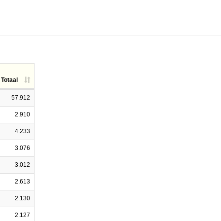
Totaal
57.912
2.910
4.233
3.076
3.012
2.613
2.130
2.127