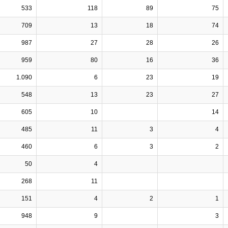
533
118
89
75
709
13
18
74
987
27
28
26
959
80
16
36
1.090
6
23
19
548
13
23
27
605
10
14
485
11
3
4
460
6
3
2
50
4
268
11
151
4
2
1
948
9
3