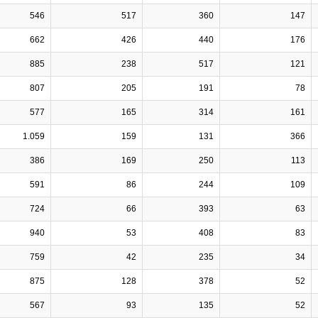
546
517
360
147
662
426
440
176
885
238
517
121
807
205
191
78
577
165
314
161
1.059
159
131
366
386
169
250
113
591
86
244
109
724
66
393
63
940
53
408
83
759
42
235
34
875
128
378
52
567
93
135
52