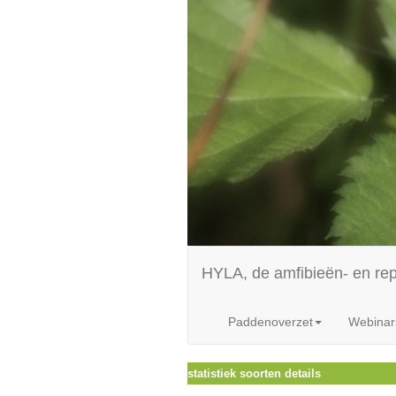
HYLA, de amfibieën- en re
Paddenoverzet
Webinar
statistiek soorten details