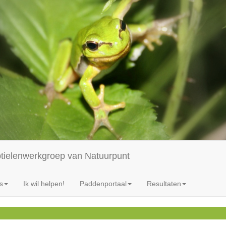
ptielenwerkgroep van Natuurpunt
s
Ik wil helpen!
Paddenportaal
Resultaten