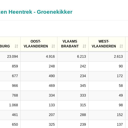
ken Heentrek - Groenekikker
OOST-
VLAAMS
WEST-
MBURG
VLAANDEREN
BRABANT
VLAANDEREN
23.094
4.916
6.213
2.613
859
248
242
90
677
490
234
172
966
469
345
58
768
334
333
49
1.068
133
315
98
461
207
288
152
650
325
239
137