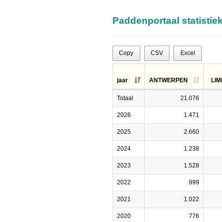
Paddenportaal statistie
Copy
CSV
Excel
jaar
ANTWERPEN
LI
Totaal
21.076
2026
1.471
2025
2.660
2024
1.238
2023
1.528
2022
999
2021
1.022
2020
776