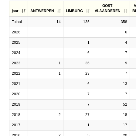
OOST-
jaar
ANTWERPEN
LIMBURG
VLAANDEREN
B
Totaal
14
135
358
2026
6
2025
1
4
2024
6
7
2023
1
36
9
2022
1
23
7
2021
6
13
2020
7
7
2019
7
52
2018
2
27
18
2017
1
17
2016
2
5
20