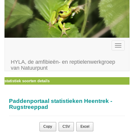
Toggle
navigati
HYLA, de amfibieën- en reptielenwerkgroep
van Natuurpunt
statistiek soorten details
Paddenportaal statistieken Heentrek -
Rugstreeppad
Copy
CSV
Excel