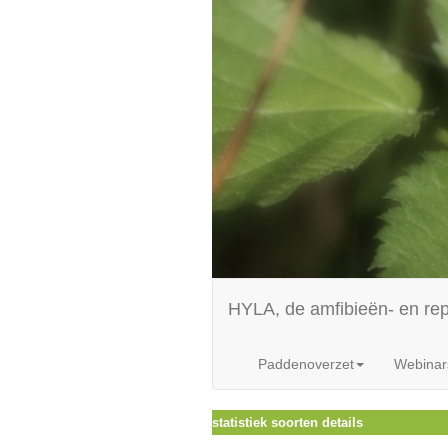
HYLA, de amfibieën- en re
Paddenoverzet
Webinar
statistiek soorten details