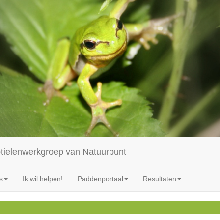
ptielenwerkgroep van Natuurpunt
s
Ik wil helpen!
Paddenportaal
Resultaten