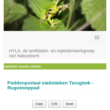
Toggle
navigati
HYLA, de amfibieën- en reptielenwerkgroep
van Natuurpunt
statistiek soorten details
Paddenportaal statistieken Terugtrek -
Rugstreeppad
Copy
CSV
Excel