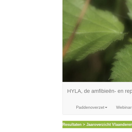
HYLA, de amfibieën- en re
Paddenoverzet
Webinar
Resultaten > Jaaroverzicht Vlaandere