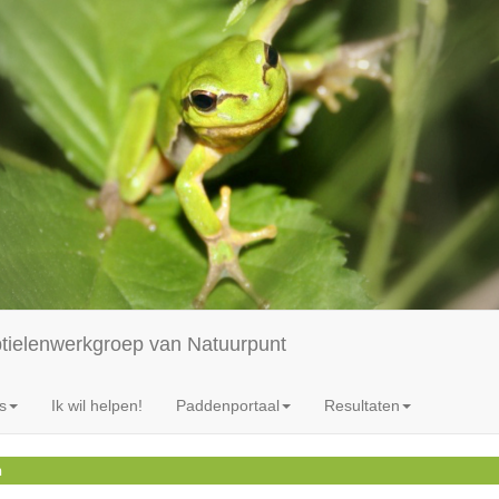
ptielenwerkgroep van Natuurpunt
s
Ik wil helpen!
Paddenportaal
Resultaten
n