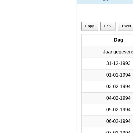
Copy
CSV
Excel
Dag
Dag
Dag
Jaar gegeven
Jaar gegeven
31-12-1993
31-12-1993
01-01-1994
01-01-1994
03-02-1994
03-02-1994
04-02-1994
04-02-1994
05-02-1994
05-02-1994
06-02-1994
06-02-1994
07-02-1994
07-02-1994