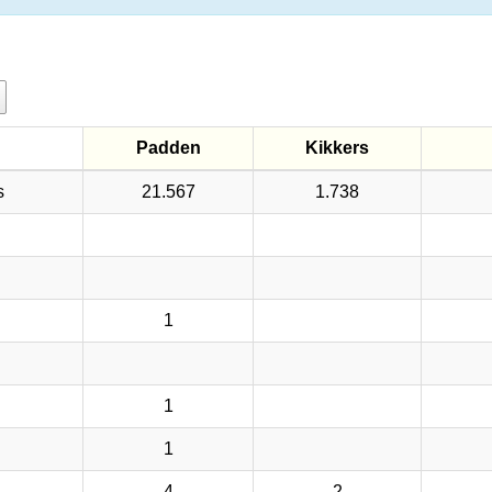
Padden
Kikkers
Padden
Kikkers
s
s
21.567
1.738
1
1
1
4
2