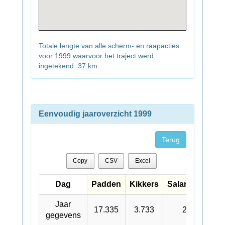
Totale lengte van alle scherm- en raapacties
voor 1999 waarvoor het traject werd
ingetekend: 37 km
Eenvoudig jaaroverzicht 1999
Terug
Copy
CSV
Excel
Dag
Dag
Padden
Kikkers
Salamanders
Dag
Padden
Kikkers
Salamanders
Jaar
Jaar
17.335
3.733
2.286
gegevens
gegevens