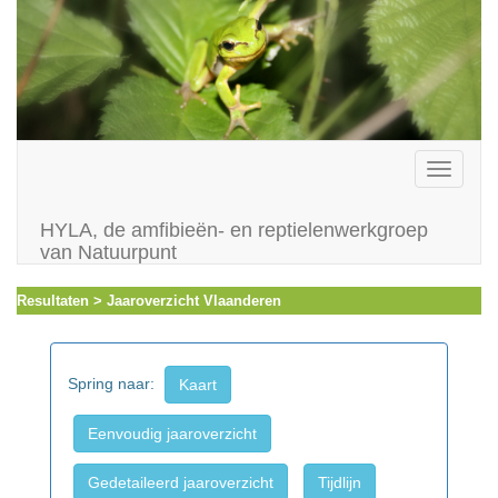
Toggle
navigati
HYLA, de amfibieën- en reptielenwerkgroep
van Natuurpunt
Resultaten > Jaaroverzicht Vlaanderen
Spring naar:
Kaart
Eenvoudig jaaroverzicht
Gedetaileerd jaaroverzicht
Tijdlijn