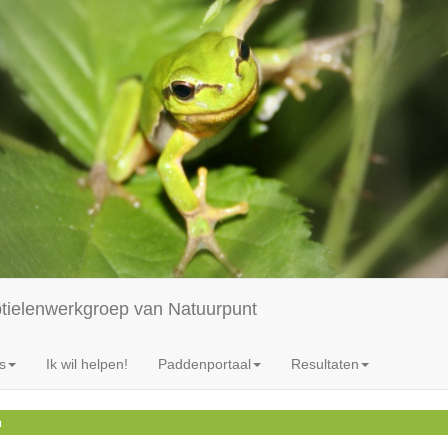
ptielenwerkgroep van Natuurpunt
s
Ik wil helpen!
Paddenportaal
Resultaten
n