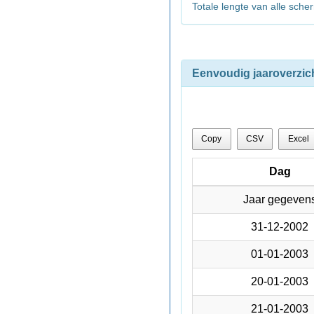
Totale lengte van alle sch
Eenvoudig jaaroverzic
Copy
CSV
Excel
Dag
Dag
Dag
Jaar gegeven
Jaar gegeven
31-12-2002
31-12-2002
01-01-2003
01-01-2003
20-01-2003
20-01-2003
21-01-2003
21-01-2003