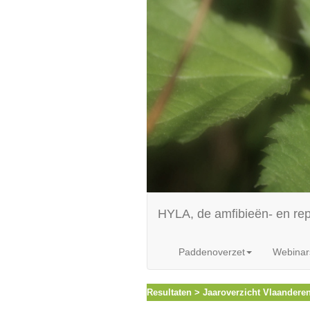
HYLA, de amfibieën- en re
Paddenoverzet
Webinar
Resultaten > Jaaroverzicht Vlaandere