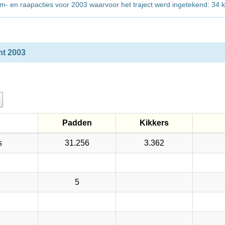
erm- en raapacties voor 2003 waarvoor het traject werd ingetekend: 34 
ht 2003
Padden
Kikkers
Padden
Kikkers
s
s
31.256
3.362
5