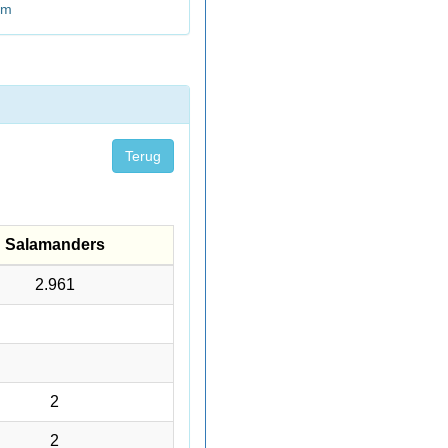
km
Terug
Salamanders
Salamanders
2.961
2
2