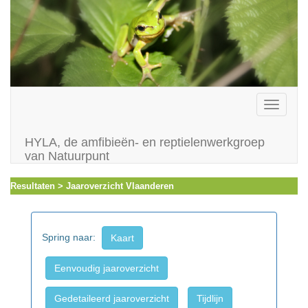
Toggle
navigati
HYLA, de amfibieën- en reptielenwerkgroep
van Natuurpunt
Resultaten > Jaaroverzicht Vlaanderen
Spring naar:
Kaart
Eenvoudig jaaroverzicht
Gedetaileerd jaaroverzicht
Tijdlijn